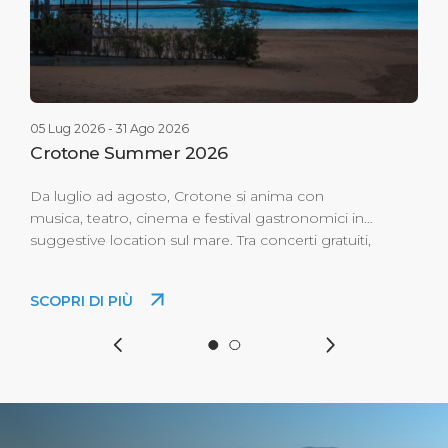
05 Lug 2026 - 31 Ago 2026
10 A
Il Grande Jazz torna a Crotone: Una Sinfonia tra Mare e Città
Crotone Summer 2026
Da luglio ad agosto, Crotone si anima con
Il r
musica, teatro, cinema e festival gastronomici in
a ri
suggestive location sul mare. Tra concerti gratuiti,
l'an
serate jazz, cinema all'aperto e street food sul
in p
lungomare, la città si trasforma in un vivace
conf
SCOPRI DI PIÙ
SCO
palcoscenico di cultura, divertimento e fascino
turi
estivo nel cuore della Calabria.