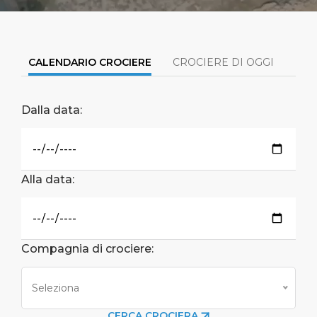
Brevi Escursioni
Salute, sicurezza & ambiente
Carriere
PORTO
Consigli Utili
Statistiche del porto
Area media
CALENDARIO CROCIERE
CROCIERE DI OGGI
PRO
CHI SIAMO
Negozi & Ristoranti
Contatti
Dalla data:
DESTINAZIONE
Festività nazionali
Alla data:
Compagnia di crociere:
Seleziona
CERCA CROCIERA