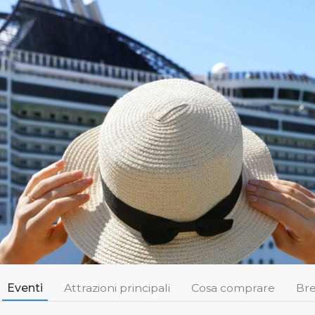
CROTONE
10:38
34°C
Eventi
Attrazioni principali
Cosa comprare
Bre