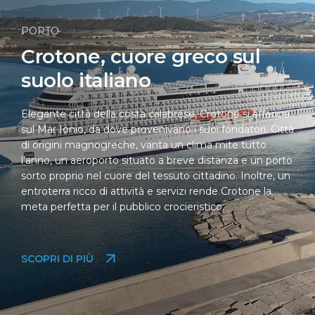
PORTO
Crotone, cuore greco sul
suolo italiano
Elegante città della costa calabrese, Crotone si affaccia
sul Mar Ionio, da dove provenivano i suoi fondatori. Città
di origini magnogreche, vanta un clima mite tutto
l’anno, un aeroporto situato a breve distanza e un porto
sorto proprio nel cuore del tessuto cittadino. Inoltre, un
entroterra ricco di attività e servizi rende Crotone la
meta perfetta per il pubblico crocieristico.
SCOPRI DI PIÙ