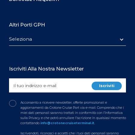
Altri Porti GPH
Seleziona
Iscriviti Alla Nostra Newsletter
Acconsento a ricevere newsletter, offerte promozionali e
aggiornamenti da Crotone Cruise Port via e-mail. Comprendo che i
miei dati personali saranno trattati in conformità con l’Informativa
sulla Privacy e che potrò annullare l’iscrizione in qualsiasi momento
contattando
info@crotonecruiseterminal.it
.
Iscrivendoti, riconosci e accetti che i tuoi dati personali saranno