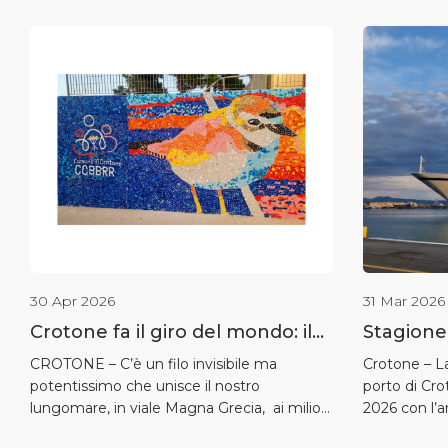
30 Apr 2026
31 Mar 2026
Crotone fa il giro del mondo: il
Stagione 
murales di tappi celebrato dal
Crotone: 
CROTONE – C’è un filo invisibile ma
Crotone – La
potentissimo che unisce il nostro
porto di Cro
guru della sostenibilità Sam
Viking S
lungomare, in viale Magna Grecia, ai milioni
2026 con l’a
Bentley
di follower di Sam Bentley, l’influencer
che inaugure