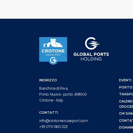
INDIRIZZO
EVENTI
PORTO
Banchina di Riva,
Porto Nuovo- porto, 88900
TRASP
Crotone - Italy
CALEND
CROCIE
CONTATTI
CHI SI
CONTA
info@crotonecruiseport.com
+39 070 660 323
DOMAND