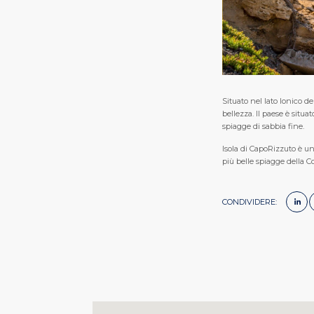
Situato nel lato Ionico de
bellezza. Il paese è situa
spiagge di sabbia fine.
Isola di CapoRizzuto è un
più belle spiagge della C
CONDIVIDERE: