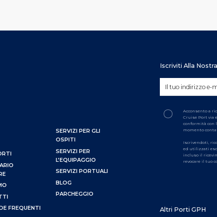
Iscriviti Alla Nost
Acconsento a ri
Cruise Port via 
conformità con l
momento conta
SERVIZI PER GLI
OSPITI
Iscrivendoti, ri
ed utilizzati es
SERVIZI PER
ORTI
incluso il ricev
L’EQUIPAGGIO
revocare il tuo
ARIO
SERVIZI PORTUALI
RE
BLOG
AMO
PARCHEGGIO
TTI
E FREQUENTI
Altri Porti GPH