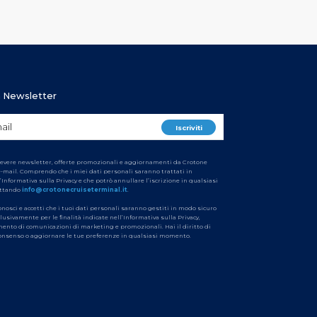
ra Newsletter
cevere newsletter, offerte promozionali e aggiornamenti da Crotone
e-mail. Comprendo che i miei dati personali saranno trattati in
’Informativa sulla Privacy e che potrò annullare l’iscrizione in qualsiasi
ttando
info@crotonecruiseterminal.it
.
conosci e accetti che i tuoi dati personali saranno gestiti in modo sicuro
clusivamente per le finalità indicate nell’Informativa sulla Privacy,
imento di comunicazioni di marketing e promozionali. Hai il diritto di
 consenso o aggiornare le tue preferenze in qualsiasi momento.