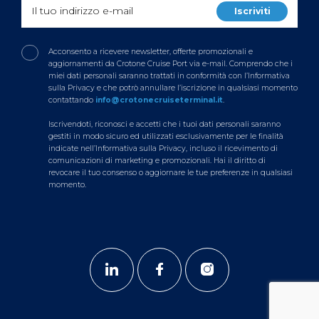
Acconsento a ricevere newsletter, offerte promozionali e
aggiornamenti da Crotone Cruise Port via e-mail. Comprendo che i
miei dati personali saranno trattati in conformità con l’Informativa
sulla Privacy e che potrò annullare l’iscrizione in qualsiasi momento
contattando
info@crotonecruiseterminal.it
.
Iscrivendoti, riconosci e accetti che i tuoi dati personali saranno
gestiti in modo sicuro ed utilizzati esclusivamente per le finalità
indicate nell’Informativa sulla Privacy, incluso il ricevimento di
comunicazioni di marketing e promozionali. Hai il diritto di
revocare il tuo consenso o aggiornare le tue preferenze in qualsiasi
momento.