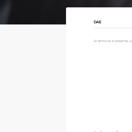
DAE
Al terminal è presente u