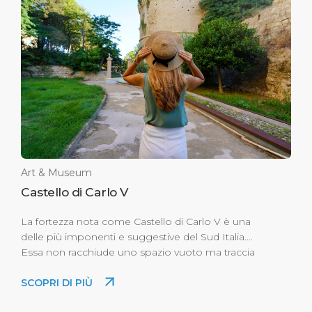
Art & Museum
Castello di Carlo V
La fortezza nota come Castello di Carlo V è una
delle più imponenti e suggestive del Sud Italia.
Essa non racchiude uno spazio vuoto ma traccia
un profilo quadrangolare intorno alle pendici
SCOPRI DI PIÙ
superiori di un colle, fortificandole e rafforzando gli
angoli con due torrioni e due baluardi. È