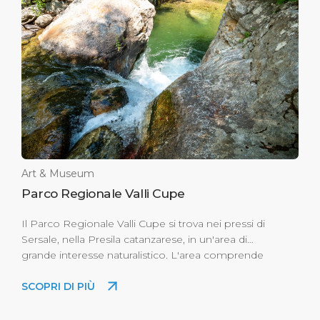
Art & Museum
Parco Regionale Valli Cupe
Il Parco Regionale Valli Cupe si trova nei pressi di
Sersale, nella Presila catanzarese, in un'area di
grande interesse naturalistico. L'area comprende
cascate e canyon, alberi secolari, rarità botaniche
SCOPRI DI PIÙ
e monoliti.