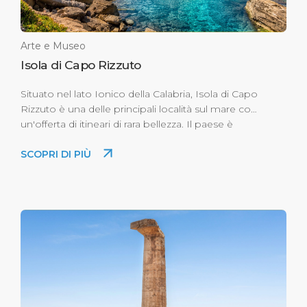
Arte e Museo
Isola di Capo Rizzuto
Situato nel lato Ionico della Calabria, Isola di Capo
Rizzuto è una delle principali località sul mare con
un'offerta di itineari di rara bellezza. Il paese è
situato su un promontorio che si estende sul
SCOPRI DI PIÙ
mare ed è caratterizzato da ripide e selvagge
scogliere, piccole calette e spiagge di sabbia fine.