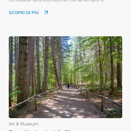
rende uno dei luoghi strategici più importanti
SCOPRI DI PIÙ
della Calabria.
Art & Museum