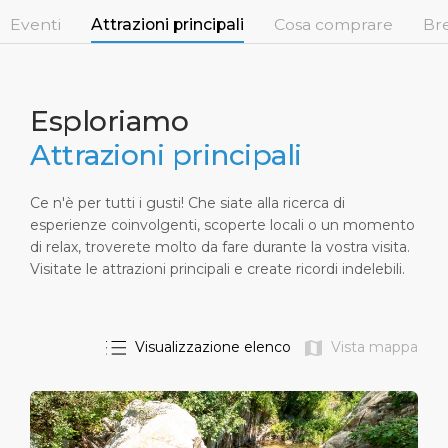
Brevi Escursioni
Salute, sicurezza & ambiente
Carriere
Eventi
Attrazioni principali
Cosa comprare
Bre
PORTO
Consigli Utili
Statistiche del porto
Area media
CHI SIAMO
Negozi & Ristoranti
Contatti
Esploriamo
Attrazioni principali
DESTINAZIONE
Festività nazionali
Ce n'è per tutti i gusti! Che siate alla ricerca di
esperienze coinvolgenti, scoperte locali o un momento
di relax, troverete molto da fare durante la vostra visita.
Visitate le attrazioni principali e create ricordi indelebili.
Visualizzazione elenco
Vista mappa