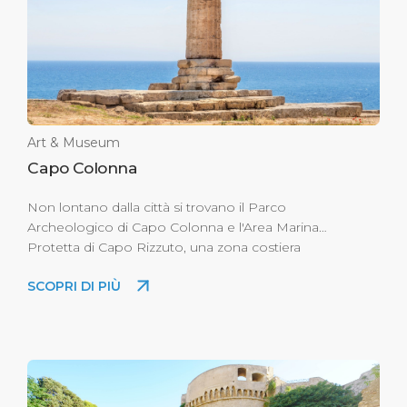
Art & Museum
Capo Colonna
Non lontano dalla città si trovano il Parco
Archeologico di Capo Colonna e l'Area Marina
Protetta di Capo Rizzuto, una zona costiera
rinomata per le sue spiagge che circondano
SCOPRI DI PIÙ
l'isolotto su cui sorge la fortezza di Le Castella. Il
parco prende il nome dall'unica colonna rimasta
eretta dell'antico Tempio di Hera Lacinia.