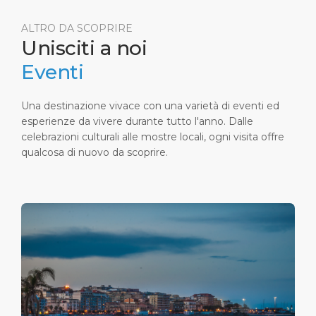
l'emblema della memoria storica dei Crotonesi, in
quanto sede dell'acropoli greca, poi dell'arx
ALTRO DA SCOPRIRE
romana e più tardi delle fortificazioni medievali.
Unisciti a noi
Eventi
Una destinazione vivace con una varietà di eventi ed
esperienze da vivere durante tutto l'anno. Dalle
celebrazioni culturali alle mostre locali, ogni visita offre
qualcosa di nuovo da scoprire.