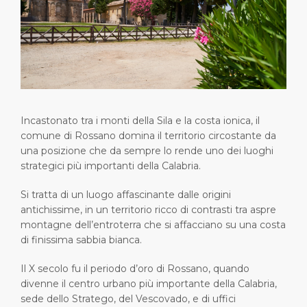
Brevi Escursioni
Salute, sicurezza & ambiente
Carriere
PORTO
Consigli Utili
Statistiche del porto
Area media
CHI SIAMO
Negozi & Ristoranti
Contatti
DESTINAZIONE
Festività nazionali
Incastonato tra i monti della Sila e la costa ionica, il
comune di Rossano domina il territorio circostante da
una posizione che da sempre lo rende uno dei luoghi
strategici più importanti della Calabria.
Si tratta di un luogo affascinante dalle origini
antichissime, in un territorio ricco di contrasti tra aspre
montagne dell’entroterra che si affacciano su una costa
di finissima sabbia bianca.
Il X secolo fu il periodo d’oro di Rossano, quando
divenne il centro urbano più importante della Calabria,
sede dello Stratego, del Vescovado, e di uffici