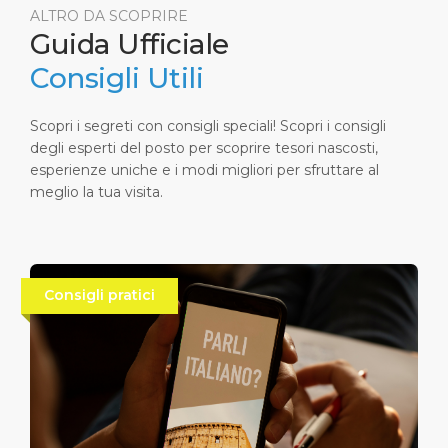
lungomare, è possibile scoprire souvenir unici
ALTRO DA SCOPRIRE
che custodiscono il fascino e la genuinità del
Guida Ufficiale
territorio.
Consigli Utili
Scopri i segreti con consigli speciali! Scopri i consigli
degli esperti del posto per scoprire tesori nascosti,
esperienze uniche e i modi migliori per sfruttare al
meglio la tua visita.
Consigli pratici