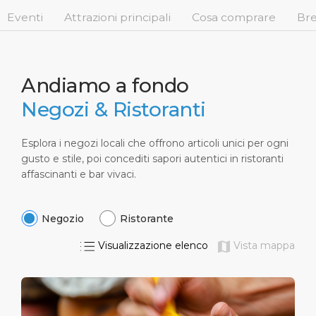
Brevi Escursioni
Salute, sicurezza & ambiente
Carriere
Eventi
Attrazioni principali
Cosa comprare
Bre
PORTO
Consigli Utili
Statistiche del porto
Area media
CHI SIAMO
Negozi & Ristoranti
Contatti
Andiamo a fondo
Negozi & Ristoranti
DESTINAZIONE
Festività nazionali
Esplora i negozi locali che offrono articoli unici per ogni
gusto e stile, poi concediti sapori autentici in ristoranti
affascinanti e bar vivaci.
Negozio
Ristorante
Visualizzazione elenco
Vista mappa