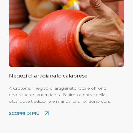
Negozi di artigianato calabrese
A Crotone, i negozi di artigianato locale offrono
uno sguardo autentico sull'anima creativa della
città, dove tradizione e manualità si fondono con
passione. Ceramiche fatte a mano, gioielli raffinati,
SCOPRI DI PIÙ
oggetti in legno d'ulivo e tessuti ricamati
raccontano storie di cultura e identità calabrese.
Passeggiando nel centro storico o lungo il