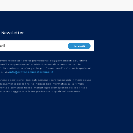
ra Newsletter
cevere newsletter, offerte promozionali e aggiornamenti da Crotone
e-mail. Comprendo che i miei dati personali saranno trattati in
’Informativa sulla Privacy e che potrò annullare l’iscrizione in qualsiasi
ttando
info@crotonecruiseterminal.it
.
conosci e accetti che i tuoi dati personali saranno gestiti in modo sicuro
clusivamente per le finalità indicate nell’Informativa sulla Privacy,
imento di comunicazioni di marketing e promozionali. Hai il diritto di
 consenso o aggiornare le tue preferenze in qualsiasi momento.