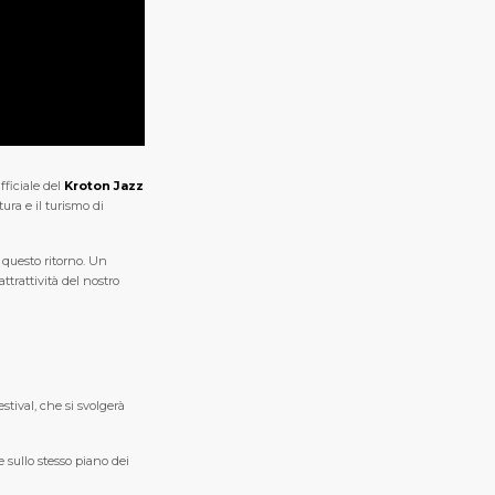
fficiale del
Kroton Jazz
ura e il turismo di
 questo ritorno. Un
trattività del nostro
stival, che si svolgerà
 sullo stesso piano dei