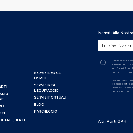
Iscriviti Alla Nost
Acconsento a ri
Cruise Port via 
conformità con l
momento conta
SERVIZI PER GLI
OSPITI
Iscrivendoti, ri
ed utilizzati es
SERVIZI PER
ORTI
incluso il ricev
L’EQUIPAGGIO
revocare il tuo
ARIO
SERVIZI PORTUALI
RE
BLOG
AMO
PARCHEGGIO
TTI
E FREQUENTI
Altri Porti GPH