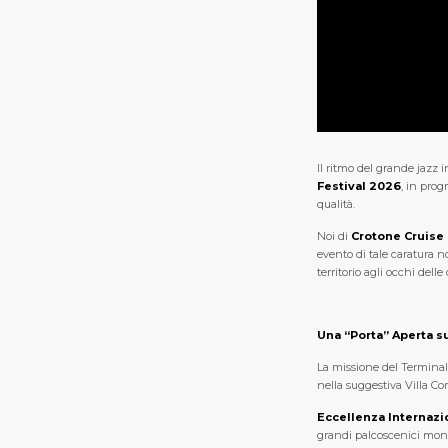
Il ritmo del grande jazz 
Festival 2026
, in pro
qualità.
Noi di
Crotone Cruise
evento di tale caratura n
territorio agli occhi delle
Una “Porta” Aperta su
La missione del Terminal n
nella suggestiva Villa Co
Eccellenza Internazi
grandi palcoscenici mond