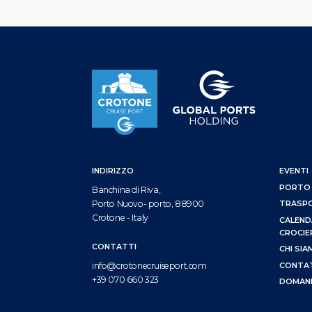
INDIRIZZO
EVENTI
PORTO
Banchina di Riva,
Porto Nuovo- porto, 88900
TRASP
Crotone - Italy
CALEND
CROCIE
CONTATTI
CHI SI
CONTA
info@crotonecruiseport.com
+39 070 660 323
DOMAND