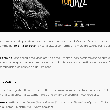
internazionale si appresta a risuonare tra le mura storiche di Crotone. Con l'annuncio u
gramma dal
10 al 13 agosto
, la nostra città si conferma una meta d’elezione per la cult
 Terminal
, che accogliamo viaggiatori da tutto il mondo, non possiamo che celebrare
on è solo un appuntamento musicale, ma un biglietto da visita prestigioso che eleva l'at
 compagnie crocieristiche e dei loro ospiti.
lla Cultura
on è solo gestire flussi, ma connettere chi arriva dal mare con l’anima della città. Il fe
munale, rappresenta esattamente ciò che amiamo proporre ai nostri crocieristi:
onale:
Artisti come
Vincen Garcia
,
Emma Smith
e il duo
Rea-Moroni
portano Crotone
iali come il Montreux o il North Sea Jazz.