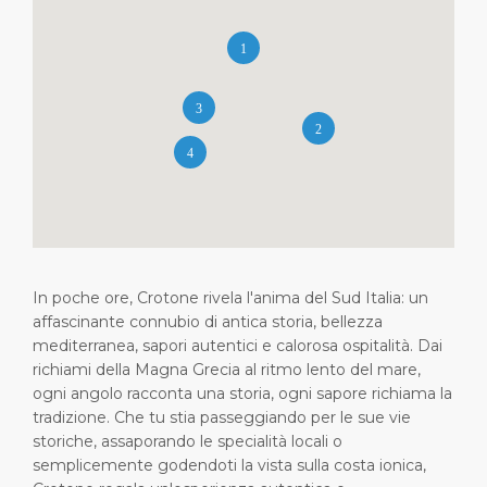
Brevi Escursioni
Salute, sicurezza & ambiente
Carriere
PORTO
Consigli Utili
Statistiche del porto
Area media
CHI SIAMO
Negozi & Ristoranti
Contatti
DESTINAZIONE
Festività nazionali
In poche ore, Crotone rivela l'anima del Sud Italia: un
affascinante connubio di antica storia, bellezza
mediterranea, sapori autentici e calorosa ospitalità. Dai
richiami della Magna Grecia al ritmo lento del mare,
ogni angolo racconta una storia, ogni sapore richiama la
tradizione. Che tu stia passeggiando per le sue vie
storiche, assaporando le specialità locali o
semplicemente godendoti la vista sulla costa ionica,