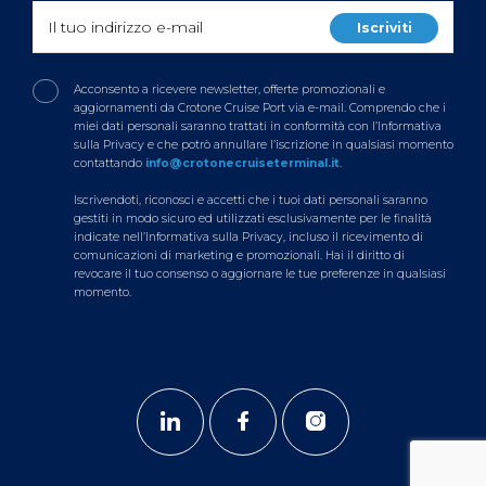
Acconsento a ricevere newsletter, offerte promozionali e
aggiornamenti da Crotone Cruise Port via e-mail. Comprendo che i
miei dati personali saranno trattati in conformità con l’Informativa
sulla Privacy e che potrò annullare l’iscrizione in qualsiasi momento
contattando
info@crotonecruiseterminal.it
.
Iscrivendoti, riconosci e accetti che i tuoi dati personali saranno
gestiti in modo sicuro ed utilizzati esclusivamente per le finalità
indicate nell’Informativa sulla Privacy, incluso il ricevimento di
comunicazioni di marketing e promozionali. Hai il diritto di
revocare il tuo consenso o aggiornare le tue preferenze in qualsiasi
momento.