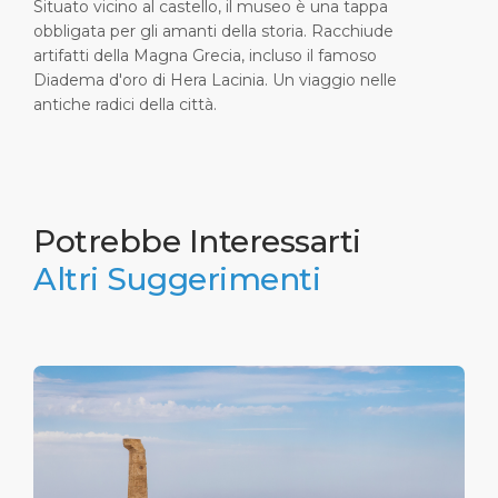
Situato vicino al castello, il museo è una tappa
obbligata per gli amanti della storia. Racchiude
artifatti della Magna Grecia, incluso il famoso
Diadema d'oro di Hera Lacinia. Un viaggio nelle
antiche radici della città.
5
Città Vecchia
Potrebbe Interessarti
Fate una piccola pausa in uno dei bar lungo Corso
Altri Suggerimenti
Vittorio Veneto, la strada principale. Godetevi un caffè
espresso o provate l'aperitivo calabrese, con
formaggio locale, salame piccante e un bicchiere di
vino Cirò DOC.